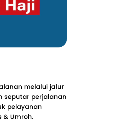
anan melalui jalur
n seputar perjalanan
asuk pelayanan
s & Umroh.