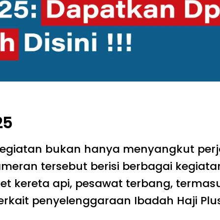
25
giatan bukan hanya menyangkut perjal
ameran tersebut berisi berbagai kegiata
, tiket kereta api, pesawat terbang, term
erkait penyelenggaraan Ibadah Haji Plu