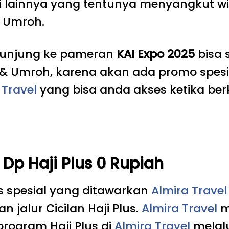
i lainnya yang tentunya menyangkut w
& Umroh.
rkunjung ke pameran
KAI Expo 2025
bisa 
s & Umroh, karena akan ada promo spesi
 Travel
yang bisa anda akses ketika be
Dp Haji Plus 0 Rupiah
us spesial yang ditawarkan
Almira Travel
jalur Cicilan Haji Plus.
Almira Travel
m
rogram Haji Plus di
A
lmira
Travel
melalui