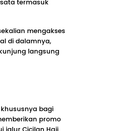
isata termasuk
sekalian mengakses
al di dalamnya,
rkunjung langsung
khususnya bagi
emberikan promo
 jalur Cicilan Haji