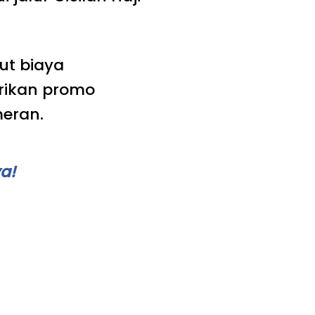
ut biaya
ikan promo
meran.
a!