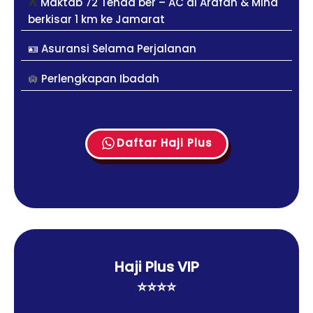
⛺
Maktab 72 Tenda ber – AC di Arafah & Mina
berkisar 1 km ke Jamarat
🪪
Asuransi Selama Perjalanan
🛄
Perlengkapan Ibadah
Daftar Haji Plus
Haji Plus VIP
⭐⭐⭐⭐