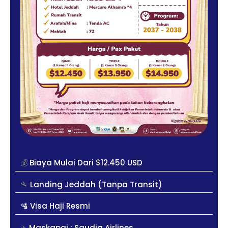
💰
Biaya Mulai Dari $12.450 USD
🛬
Landing Jeddah (Tanpa Transit)
🛂 Visa Haji Resmi
✈️
Maskapai : Saudia Airlines