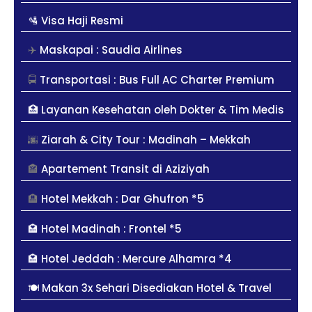
🛂 Visa Haji Resmi
✈️
Maskapai : Saudia Airlines
🚍
Transportasi : Bus Full AC Charter Premium
🏥
Layanan Kesehatan oleh Dokter & Tim Medis
🌆
Ziarah & City Tour : Madinah – Mekkah
🏤
Apartement Transit di Aziziyah
🏨
Hotel Mekkah : Dar Ghufron *5
🏩 Hotel Madinah : Frontel *5
🏩 Hotel Jeddah : Mercure Alhamra *4
🍽️ Makan 3x Sehari Disediakan Hotel & Travel