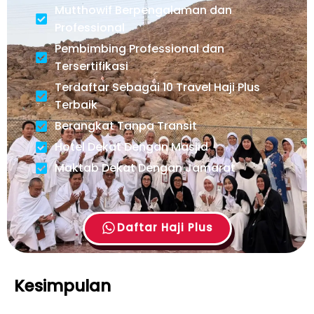
Mutthowif Berpengalaman dan
Professional
Pembimbing Professional dan
Tersertifikasi
Terdaftar Sebagai 10 Travel Haji Plus
Terbaik
Berangkat Tanpa Transit
Hotel Dekat Dengan Masjid
Maktab Dekat Dengan Jamarat
Daftar Haji Plus
Kesimpulan