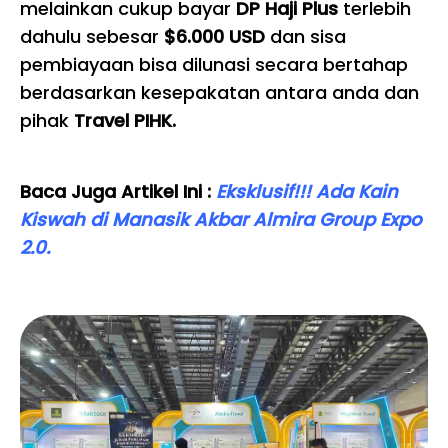
melainkan cukup bayar
DP Haji Plus
terlebih
dahulu sebesar
$6.000 USD
dan sisa
pembiayaan bisa dilunasi secara bertahap
berdasarkan kesepakatan antara anda dan
pihak
Travel PIHK.
Baca Juga Artikel Ini :
Eksklusif!!! Ada Kain
Kiswah di Manasik Akbar Almira Group Expo
2.0.