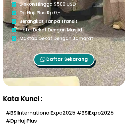
Diskon Hingga $500 USD
Dp Haji Plus Rp 0,-
Berangkat Tanpa Transit
Hotel Dekat Dengan Masjid
Maktab Dekat Dengan Jamarat
Daftar Sekarang
Kata Kunci :
#BSIInternationalExpo2025 #BSIExpo2025
#
DpHajiPlus