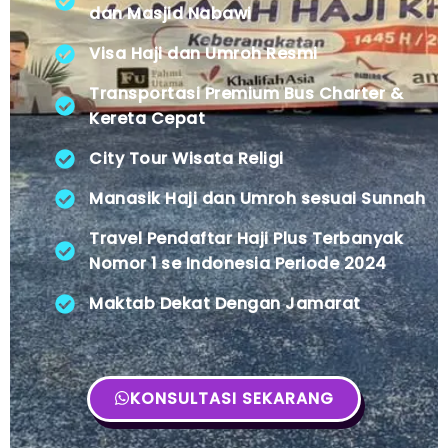
dan Masjid Nabawi
Visa Haji dan Umroh Resmi
Transportasi Premium Bus Charter &
Kereta Cepat
City Tour Wisata Religi
Manasik Haji dan Umroh sesuai Sunnah
Travel Pendaftar Haji Plus Terbanyak
Nomor 1 se Indonesia Periode 2024
Maktab Dekat Dengan Jamarat
KONSULTASI SEKARANG