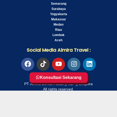
Semarang
Surabaya
Yogyakarta
Makassar
Medan
Riau
Lombok
Aceh
Social Media Almira Travel :
Konsultasi Sekarang
Copyright© 2019 - 2024
PT. Almira Berkah Abadi || IIBF || Evapora
All rights reserved.