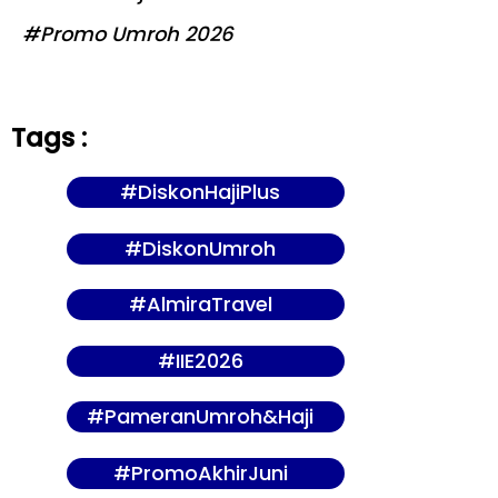
#
Promo Umroh 2026
Tags :
#DiskonHajiPlus
#DiskonUmroh
#AlmiraTravel
#IIE2026
#PameranUmroh&Haji
#PromoAkhirJuni