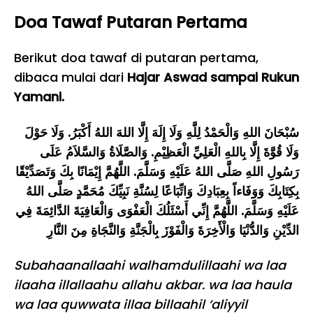
Doa Tawaf Putaran Pertama
Berikut doa tawaf di putaran pertama,
dibaca mulai dari
Hajar Aswad sampai Rukun
Yamani.
سُبْحَانَ اللهِ وَالْحَمْدُ لِلَّهِ وَلَا إِلَهَ إِلَّا اللهَ اللهُ أَكْبَرُ. وَلَا حَوْلَ
وَلَا قُوَّةَ إِلَّا بِاللهِ الْعَلِيِّ الْعَظِيْمِ. وَالصَّلَاةُ وَالسَّلاَمُ عَلَى
رَسُولِ اللهِ صَلَّى اللهُ عَلَيْهِ وَسَلَّمَ. اللَّهُمَّ إِيْمَانًا بِكَ وَتَصَدِّيْقًا
بِكِتَابِكَ وَوَفَاءاً بِعِبَادِكَ وَاتِّبَاعًا لِسُنَّةِ نَبِيِّكَ مُحَمَّدٍ صَلَّى اللهُ
عَلَيْهِ وَسَلَّمَ. اللَّهُمَّ إِنِّي أَسْئَلُكَ الْعَفْوَى وَالْعَافِيَةَ الدَّائِمَةَ فِي
الدِّيْنِ وَالدُّنْيَا وَالْأَخِرَةَ وَالْفَوْزَ بِالْجَنَّةِ وَالنَّجَاةِ مِنَ النَّارِ
Subahaanallaahi walhamdulillaahi wa laa
ilaaha illallaahu allahu akbar. wa laa haula
wa laa quwwata illaa billaahil ‘aliyyil