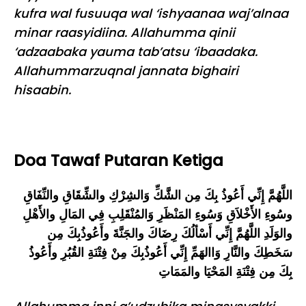
kufra wal fusuuqa wal ‘ishyaanaa waj’alnaa
minar raasyidiina. Allahumma qinii
‘adzaabaka yauma tab’atsu ‘ibaadaka.
Allahummarzuqnal jannata bighairi
hisaabin.
Doa Tawaf Putaran Ketiga
اللَّهُمَّ إِنِّي أَعُوذُ بِكَ مِن الشَّكِّ وَالشِرْكِ والشِّقَاقِ والنِّفَاقِ
وسُوءِ الأَخْلاَقِ وَسُوءِ المَنْظَرِ وَالمُنْقَلِبِ فِي المَالِ والأَهْلِ
والوَلَدِ اللَّهُمَّ إِنِّي أَسْألُكَ رِضَاكَ والجَنَّةَ وأَعُوذُبِكَ مِن
سَخَطِكَ والنَّارِ وَاالهَمِّ إِنِّي أَعُوذُبِكَ مِنْ فِتْنَةِ القُبُرِ وأَعُوذُ
بِكَ مِن فِتْنَةِ المَحْيَا والمَمَاتِ