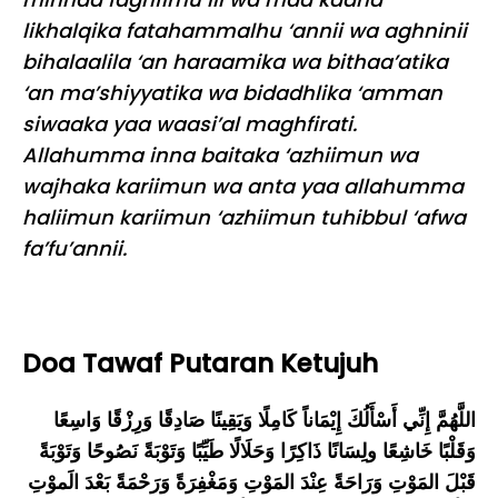
likhalqika fatahammalhu ‘annii wa aghninii
bihalaalila ‘an haraamika wa bithaa’atika
‘an ma’shiyyatika wa bidadhlika ‘amman
siwaaka yaa waasi’al maghfirati.
Allahumma inna baitaka ‘azhiimun wa
wajhaka kariimun wa anta yaa allahumma
haliimun kariimun ‘azhiimun tuhibbul ‘afwa
fa’fu’annii.
Doa Tawaf Putaran Ketujuh
اللَّهُمَّ إِنِّي أَسْأَلُكَ إِيْمَاناً كَامِلًا وَيَقِينًا صَادِقًا وَرِزْقًا وَاسِعًا
وَقَلْبًا خَاشِعًا ولِسَانًا ذَاكِرًا وَحَلَالًا طَيِّبًا وَتَوْبَةً نَصُوحًا وَتَوْبَةً
قَبْلَ المَوْتِ وَرَاحَةً عِنْدَ المَوْتِ وَمَغْفِرَةً وَرَحْمَةً بَعْدَ الَموْتِ