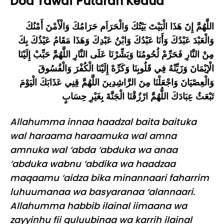
Doa Tawaf Putaran Kedua
اللَّهُمَّ إِنََ هَذَا الْبَيْتَ بَيْتُكَ وَالْحَرَاَم حَرَامُكَ وَالْأَمْنَ أَمْنُكَ
وَالْعَبْدَ عَبْدُكَ وَأَنَا عَبْدُكَ وَابْنُ عَبْدِكَ وَهَذَا مَقَامُ عَيْذُكَ بِكَ
مِنْ النَّارِ فَحَرِّمْ لُحُومُنَا وَبَشِّرْنَا عَلَى النَّارِ اللَّهُمَّ حَبِّبْ إِلَيْنَا
الْإيْمَانَ وَزَيِّنْهُ فِي قَلُوبِنَا وَكَرِّهْ إِلَيْنَا الْكُفْرَ وَالْفُسُوقَ
وَالْعِصْيَانَ وَاجْعَلْنَا مِنَ الرَّاشِدِينَ اللَّهُمَّ قِنِي عَذَابَكَ الْيَوْمَ
تَبْعَثُ عِبَادَكَ اللُّهُمَّ ارْزُقْنَا الْجَنَّةَ بِغَيْرِ حِسَابٍ
Allahumma innaa haadzal baita baituka
wal haraama haraamuka wal amna
amnuka wal ‘abda ‘abduka wa anaa
‘abduka wabnu ‘abdika wa haadzaa
maqaamu ‘aidza bika minannaari faharrim
luhuumanaa wa basyaranaa ‘alannaari.
Allahumma habbib ilainal iimaana wa
zayyinhu fii quluubinaa wa karrih ilainal