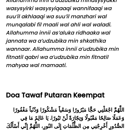
Allahumma inni a’udzubika minasysyakki
wasysyirki wasysyiqaaqi wannifaaqi wa
suu’il akhlaaqi wa suu’il manzhari wal
munqalabi fil maali wal ahli wal waladi.
Allahumma innii as’aluka ridhaaka wal
jannata wa a’udzubika min shkathika
wannaar. Allahumma innii a’udzubika min
fitnatil qabri wa a’udzubika min fitnatil
mahyaa wal mamaati.
Doa Tawaf Putaran Keempat
اللَّهُمَّ اجْعَلْنِي حَجًّا مَبْرُورًا وَسَعْياً مَشْكُورًا وَذُنُباً مَغْفُورًا
وَعَمَلًا صَالِحًا مَقْبُولًا وَتِجًارَةً لًنْ تَبُورًا. يَا عَالِمً مَا فِي
الصُّدُورِِ أَخْرِجْنِي مِن الظُّلُمَاتِ إِلَى النُورِ، اللَّهُمَّ إِنِّي أَسْأَلُكَ