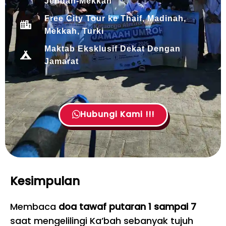
Jeddah-Mekkah
Free City Tour ke Thaif, Madinah,
Mekkah, Turki
Maktab Eksklusif Dekat Dengan
Jamarat
Hubungi Kami !!!
Kesimpulan
Membaca
doa tawaf putaran 1 sampai 7
saat mengelilingi Ka’bah sebanyak tujuh