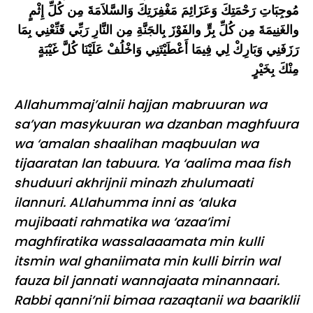
مُوجِبَاتِ رَحْمَتِكَ وَعَزَائِمَ مَغْفِرَتِكَ وَالسَّلاَمَةَ مِن كُلِّ إِثْمٍ
والغَنِيمَةَ مِن كُلِّ بِرٍّ والفَوْزَ بِالجَنَّةِ مِن النَّارِ رَبِّي قَنِّعْنِي بِمَا
رَزَفَنِي وَبَارِكْ لِي فِيمَا أَعْطَيْتَنِي وَاخْلُفْ عَلَيْنَا كُلَّ غَيْبَةٍ
مِنْكَ بِخَيْرٍ
Allahummaj’alnii hajjan mabruuran wa
sa’yan masykuuran wa dzanban maghfuura
wa ‘amalan shaalihan maqbuulan wa
tijaaratan lan tabuura. Ya ‘aalima maa fish
shuduuri akhrijnii minazh zhulumaati
ilannuri. ALlahumma inni as ‘aluka
mujibaati rahmatika wa ‘azaa’imi
maghfiratika wassalaaamata min kulli
itsmin wal ghaniimata min kulli birrin wal
fauza bil jannati wannajaata minannaari.
Rabbi qanni’nii bimaa razaqtanii wa baariklii