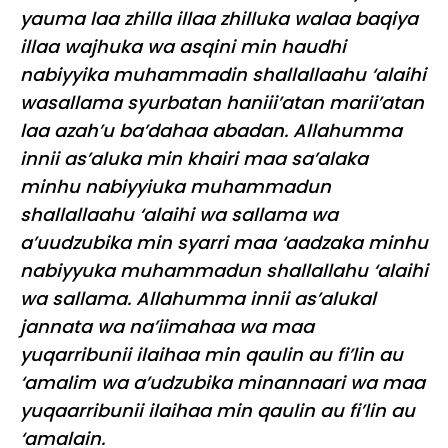
yauma laa zhilla illaa zhilluka walaa baqiya
illaa wajhuka wa asqini min haudhi
nabiyyika muhammadin shallallaahu ‘alaihi
wasallama syurbatan haniii’atan marii’atan
laa azah’u ba’dahaa abadan. Allahumma
innii as’aluka min khairi maa sa’alaka
minhu nabiyyiuka muhammadun
shallallaahu ‘alaihi wa sallama wa
a’uudzubika min syarri maa ‘aadzaka minhu
nabiyyuka muhammadun shallallahu ‘alaihi
wa sallama. Allahumma innii as’alukal
jannata wa na’iimahaa wa maa
yuqarribunii ilaihaa min qaulin au fi’lin au
‘amalim wa a’udzubika minannaari wa maa
yuqaarribunii ilaihaa min qaulin au fi’lin au
‘amalain.