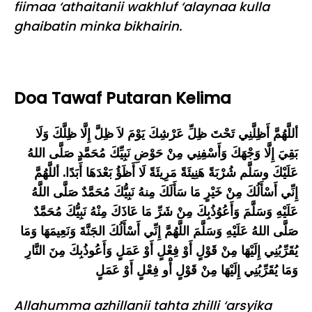
fiimaa ‘athaitanii wakhluf ‘alaynaa kulla
ghaibatin minka bikhairin.
Doa Tawaf Putaran Kelima
أللَّهُمَّ أَظِلَّنِي تَحْتَ ظِلِّ عَرْشِكَ يَوْمَ لاَ ظِلَّ إِلَّا ظِلَّكَ وَلَا
بَقِيَ إِلَّا وَجْهَكَ وَأَسْفِنِي مِنْ حَوْضِ نَبِيِّكَ مُحَمَّدٍ صَلَّى اللهُ
عَلَيْكَ وسَلَّم شُرْبَةً هَنِيئَةً مَرِيئَةً لَا أَظَؤُ بَعْدَهَا أَبَدًا. أللَّهُمَّ
إِنِّي أَسْأَلُكَ مِنْ خَيْرٍ مَا سَأَلَكَ مِنهُ نَبِيُّكَ مُحَمَّدٌ صَلَّى اللَّهُ
عَلَيْهِ وَسَلَّمَ وَأَعُوُذُبِكَ مِنْ شَرِّ مَا عَاذَكَ مِنْهُ نَبِيُّكَ مُحَمَّدٌ
صَلَّى اللهُ عَلَيْهِ وَسَلَّمَ اللَّهُمَّ إِنِّي أَسْأَلُكَ الجَنَّةَ وَنَعِيمَهَا وَمَا
يُقَرِّبُنِي إِلَيْهَا مِنْ قَوْلٍ أَوْ فِعْلٍ أَوْ عَمَلٍ وَأَعُوذُبِكَ مِنَ النَّارِ
وَمَا يُقَرِّبُنِي إِلَيْهَا مِنْ قَوْلٍ أَْو فِعْلٍ أَوْ عَمَلٍ
Allahumma azhillanii tahta zhilli ‘arsyika