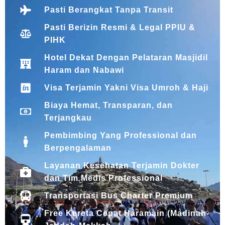
Pasti Berangkat Tanpa Transit
Pasti Berizin Resmi & Legal PPIU &
PIHK
Hotel Dekat Dengan Pelataran Masjidil
Haram dan Nabawi
Visa Terjamin Yakni Visa Umroh & Haji
Biaya Hemat, Transparan, dan
Terjangkau
Pembimbing Yang Professional dan
Berpengalaman
Layanan Kesehatan Terjamin Dokter
dan Tim Medis Professional
Transportasi Bus Charter Premium
Free Kereta Cepat Haramain (Madinah-