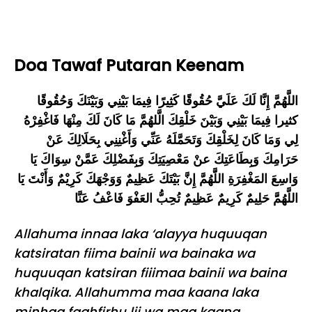
Doa Tawaf Putaran Keenam
اللَّهُمَّ إِنَّا لَكَ عَلَيَّ حُقُوقًا كَثِيرًا فِيمَا بَيْنِي وَبَيْنَكَ وَحُقُوقًا
كثيرا فِيمَا بَيْنِي وَبَيْنَ خَلْقِكَ الَّلهُمَّ مَا كَانَ لَكَ مِنْهَا فَاغْفِرْهُ
لِي وَمَا كَانَ لِخَلْقِكَ وَتَحَمَّلَهُ عَنِّي وَأَغْنِنِي بِحَلَالِكَ عَنْ
حَرَامِكَ وَبِطَاعَتِكَ عنْ مَعْصِيَتِكَ وَبِفَضْلِكَ عَمَّنْ سِوَاكَ يَا
وَاسِعَ المَغْفِرَةِ اللََّهُمَّ إِنَّ بَيْتَكَ عَظِيمٌ وَوَجْهَكَ كَرِيْمٌ وَأَنْتَ يَا
اللَّهُمََّ حَلِيمٌ كَرِيمٌ عَظِيمٌ تُحِبُّ العَفْوَ فَاعْفُ عَنَّا
Allahuma innaa laka ‘alayya huquuqan
katsiratan fiima bainii wa bainaka wa
huquuqan katsiran fiiimaa bainii wa baina
khalqika. Allahumma maa kaana laka
minhaa faghfirhu lii wa maa kaana