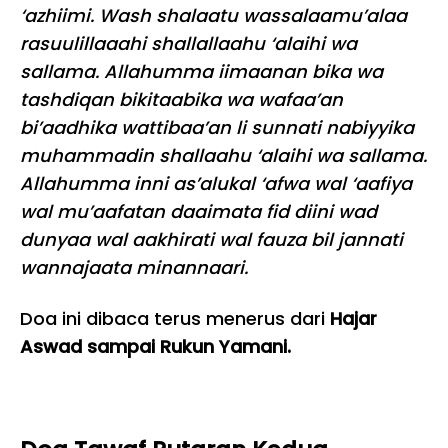
‘azhiimi. Wash shalaatu wassalaamu’alaa
rasuulillaaahi shallallaahu ‘alaihi wa
sallama. Allahumma iimaanan bika wa
tashdiqan bikitaabika wa wafaa’an
bi’aadhika wattibaa’an li sunnati nabiyyika
muhammadin shallaahu ‘alaihi wa sallama.
Allahumma inni as’alukal ‘afwa wal ‘aafiya
wal mu’aafatan daaimata fid diini wad
dunyaa wal aakhirati wal fauza bil jannati
wannajaata minannaari.
Doa ini dibaca terus menerus dari
Hajar
Aswad sampai Rukun Yamani.