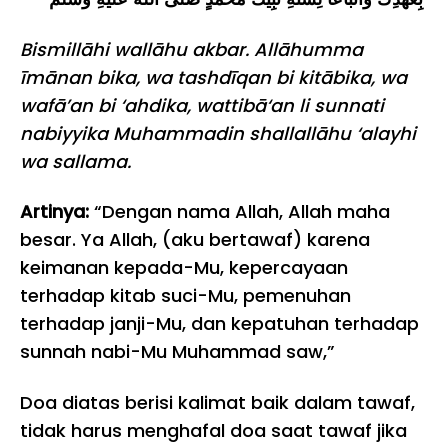
Bismillāhi wallāhu akbar. Allāhumma
īmānan bika, wa tashdīqan bi kitābika, wa
wafā’an bi ‘ahdika, wattibā‘an li sunnati
nabiyyika Muhammadin shallallāhu ‘alayhi
wa sallama.
Artinya:
“Dengan nama Allah, Allah maha
besar. Ya Allah, (aku bertawaf) karena
keimanan kepada-Mu, kepercayaan
terhadap kitab suci-Mu, pemenuhan
terhadap janji-Mu, dan kepatuhan terhadap
sunnah nabi-Mu Muhammad saw,”
Doa diatas berisi kalimat baik dalam tawaf,
tidak harus menghafal doa saat tawaf jika